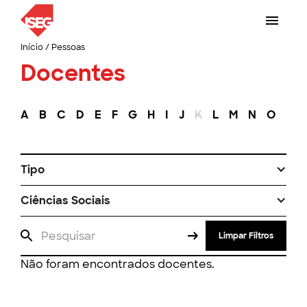
Início
/
Pessoas
Docentes
A
B
C
D
E
F
G
H
I
J
K
L
M
N
O
P
Tipo
Ciências Sociais
Limpar Filtros
Não foram encontrados docentes.