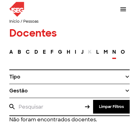
Início
/
Pessoas
Docentes
A
B
C
D
E
F
G
H
I
J
K
L
M
N
O
P
Tipo
Gestão
Limpar Filtros
Não foram encontrados docentes.