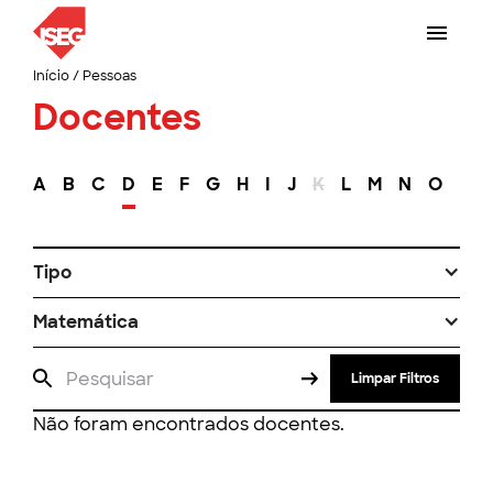
Início
/
Pessoas
Docentes
A
B
C
D
E
F
G
H
I
J
K
L
M
N
O
P
Tipo
Matemática
Limpar Filtros
Não foram encontrados docentes.