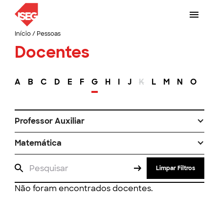
Início
/
Pessoas
Docentes
A
B
C
D
E
F
G
H
I
J
K
L
M
N
O
P
Professor Auxiliar
Matemática
Limpar Filtros
Não foram encontrados docentes.