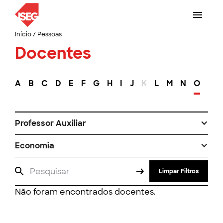
Início
/
Pessoas
Docentes
A
B
C
D
E
F
G
H
I
J
K
L
M
N
O
P
Professor Auxiliar
Economia
Limpar Filtros
Não foram encontrados docentes.