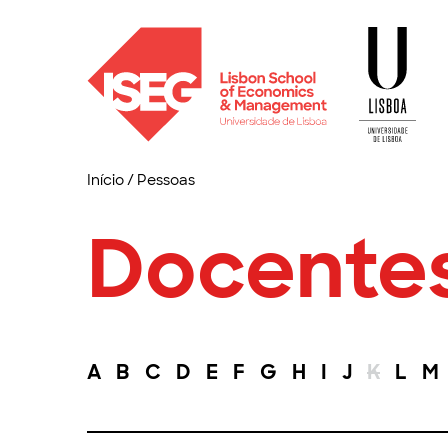
Início
/
Pessoas
Docente
A
B
C
D
E
F
G
H
I
J
K
L
M