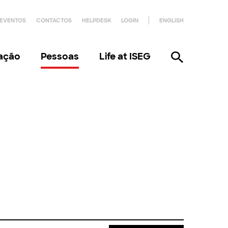
EVENTOS
CONTACTOS
HELPDESK
LOGIN
ENGLISH
gação
Pessoas
Life at ISEG