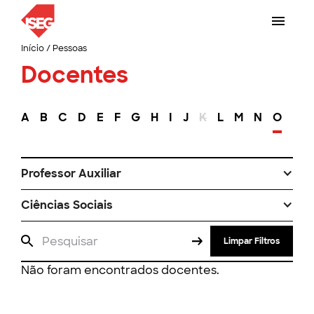
Início
/
Pessoas
Docentes
A
B
C
D
E
F
G
H
I
J
K
L
M
N
O
P
Professor Auxiliar
Ciências Sociais
Limpar Filtros
Não foram encontrados docentes.