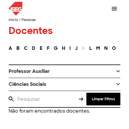
Início
/
Pessoas
Docentes
A
B
C
D
E
F
G
H
I
J
K
L
M
N
O
P
Professor Auxiliar
Ciências Sociais
Limpar Filtros
Não foram encontrados docentes.