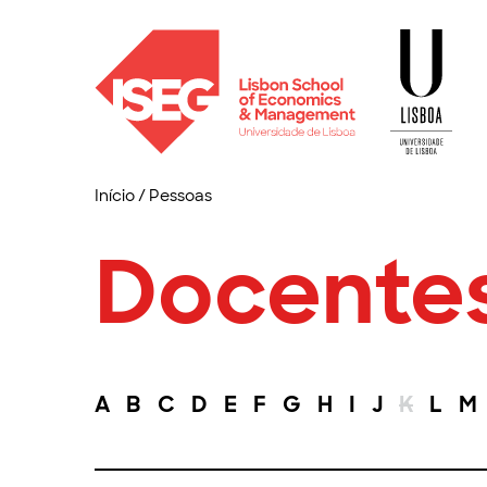
Início
/
Pessoas
Docente
A
B
C
D
E
F
G
H
I
J
K
L
M