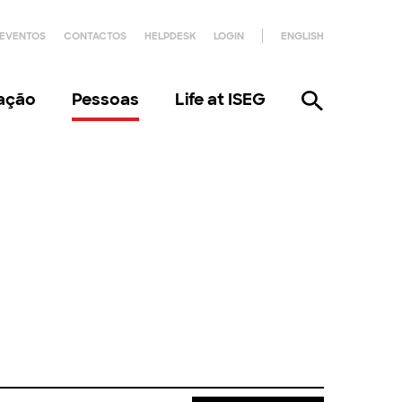
EVENTOS
CONTACTOS
HELPDESK
LOGIN
ENGLISH
gação
Pessoas
Life at ISEG