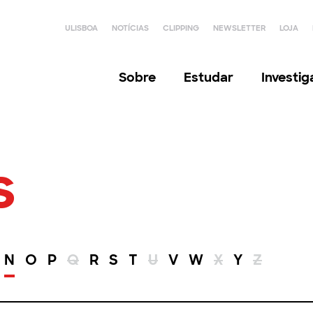
ULISBOA
NOTÍCIAS
CLIPPING
NEWSLETTER
LOJA
Sobre
Estudar
Investi
s
N
O
P
Q
R
S
T
U
V
W
X
Y
Z