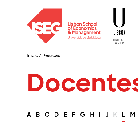
Início
/
Pessoas
Docente
A
B
C
D
E
F
G
H
I
J
K
L
M