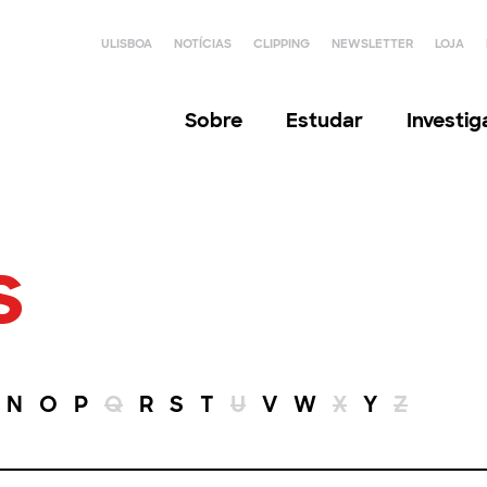
ULISBOA
NOTÍCIAS
CLIPPING
NEWSLETTER
LOJA
Sobre
Estudar
Investi
s
N
O
P
Q
R
S
T
U
V
W
X
Y
Z