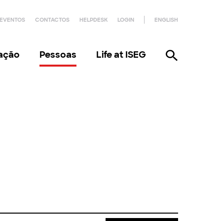
EVENTOS
CONTACTOS
HELPDESK
LOGIN
ENGLISH
gação
Pessoas
Life at ISEG