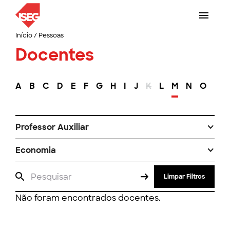
Início
/
Pessoas
Docentes
A
B
C
D
E
F
G
H
I
J
K
L
M
N
O
P
Professor Auxiliar
Economia
Limpar Filtros
Não foram encontrados docentes.