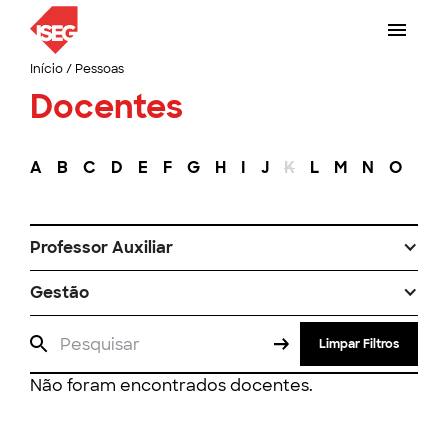
Início
/
Pessoas
Docentes
A
B
C
D
E
F
G
H
I
J
K
L
M
N
O
P
Professor Auxiliar
Gestão
Limpar Filtros
Não foram encontrados docentes.