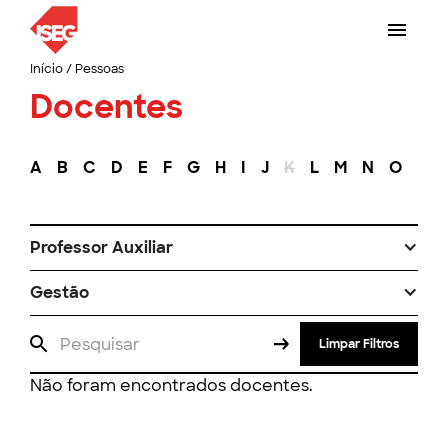
Início
/
Pessoas
Docentes
A
B
C
D
E
F
G
H
I
J
K
L
M
N
O
P
Professor Auxiliar
Gestão
Limpar Filtros
Não foram encontrados docentes.