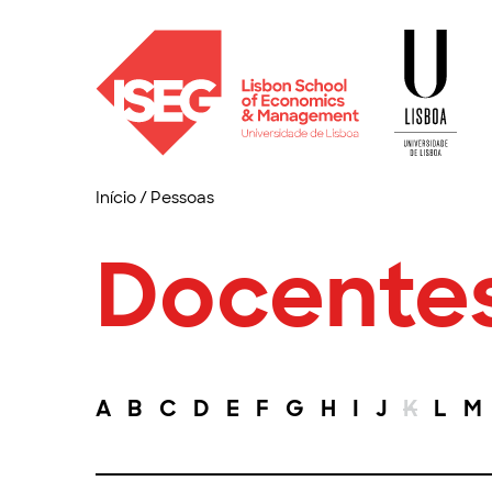
Início
/
Pessoas
Docente
A
B
C
D
E
F
G
H
I
J
K
L
M