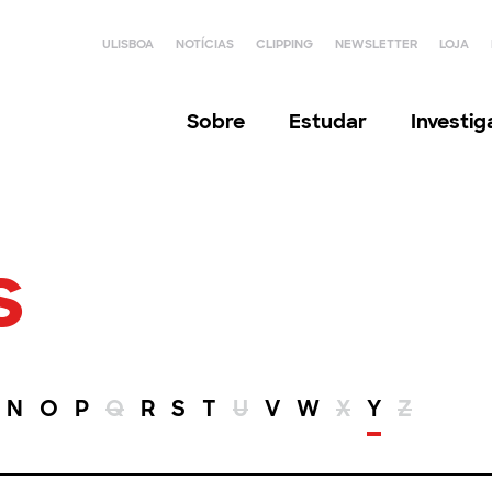
ULISBOA
NOTÍCIAS
CLIPPING
NEWSLETTER
LOJA
Sobre
Estudar
Investi
s
N
O
P
Q
R
S
T
U
V
W
X
Y
Z