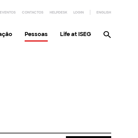
EVENTOS
CONTACTOS
HELPDESK
LOGIN
ENGLISH
gação
Pessoas
Life at ISEG