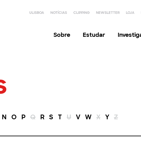
ULISBOA
NOTÍCIAS
CLIPPING
NEWSLETTER
LOJA
Sobre
Estudar
Investi
s
N
O
P
Q
R
S
T
U
V
W
X
Y
Z