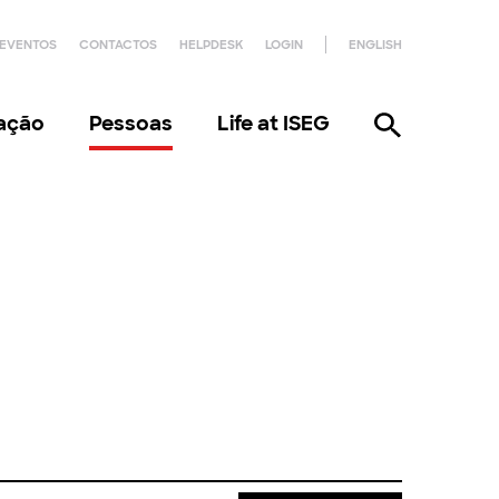
EVENTOS
CONTACTOS
HELPDESK
LOGIN
ENGLISH
gação
Pessoas
Life at ISEG