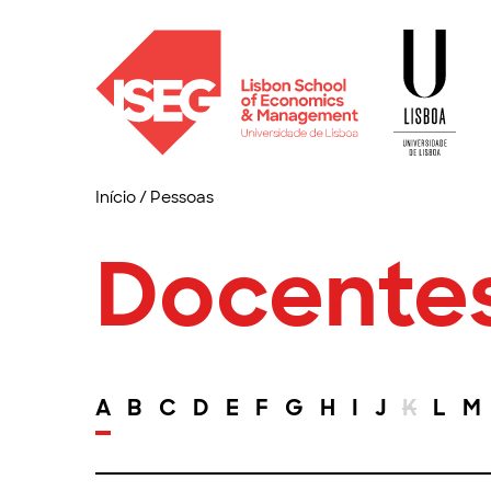
Início
/
Pessoas
Docente
A
B
C
D
E
F
G
H
I
J
K
L
M