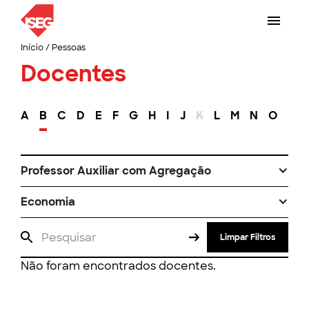
Início
/
Pessoas
Docentes
A
B
C
D
E
F
G
H
I
J
K
L
M
N
O
P
Professor Auxiliar com Agregação
Economia
Limpar Filtros
Não foram encontrados docentes.