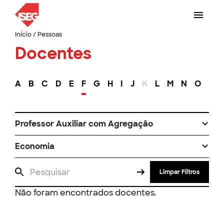
Início
/
Pessoas
Docentes
A
B
C
D
E
F
G
H
I
J
K
L
M
N
O
P
Professor Auxiliar com Agregação
Economia
Limpar Filtros
Não foram encontrados docentes.