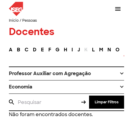
Início
/
Pessoas
Docentes
A
B
C
D
E
F
G
H
I
J
K
L
M
N
O
P
Professor Auxiliar com Agregação
Economia
Limpar Filtros
Não foram encontrados docentes.