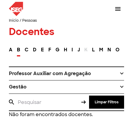
Início
/
Pessoas
Docentes
A
B
C
D
E
F
G
H
I
J
K
L
M
N
O
P
Professor Auxiliar com Agregação
Gestão
Limpar Filtros
Não foram encontrados docentes.