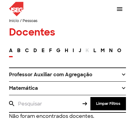
Início
/
Pessoas
Docentes
A
B
C
D
E
F
G
H
I
J
K
L
M
N
O
P
Professor Auxiliar com Agregação
Matemática
Limpar Filtros
Não foram encontrados docentes.