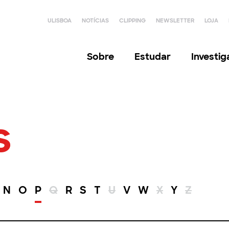
ULISBOA
NOTÍCIAS
CLIPPING
NEWSLETTER
LOJA
Sobre
Estudar
Investi
s
N
O
P
Q
R
S
T
U
V
W
X
Y
Z