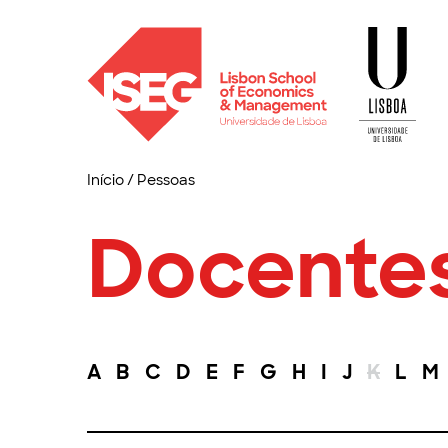
Início
/
Pessoas
Docente
A
B
C
D
E
F
G
H
I
J
K
L
M