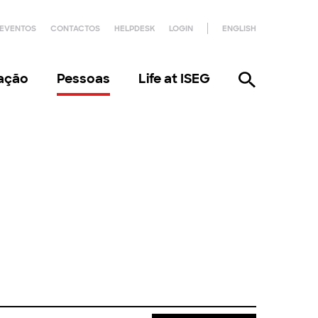
EVENTOS
CONTACTOS
HELPDESK
LOGIN
ENGLISH
gação
Pessoas
Life at ISEG