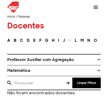
Início
/
Pessoas
Docentes
A
B
C
D
E
F
G
H
I
J
K
L
M
N
O
P
Professor Auxiliar com Agregação
Matemática
Limpar Filtros
Não foram encontrados docentes.