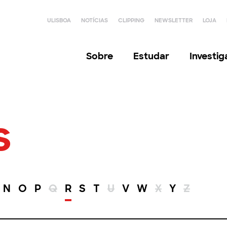
ULISBOA
NOTÍCIAS
CLIPPING
NEWSLETTER
LOJA
Sobre
Estudar
Investi
s
N
O
P
Q
R
S
T
U
V
W
X
Y
Z