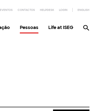
EVENTOS
CONTACTOS
HELPDESK
LOGIN
ENGLISH
gação
Pessoas
Life at ISEG