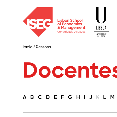
Início
/
Pessoas
Docente
A
B
C
D
E
F
G
H
I
J
K
L
M