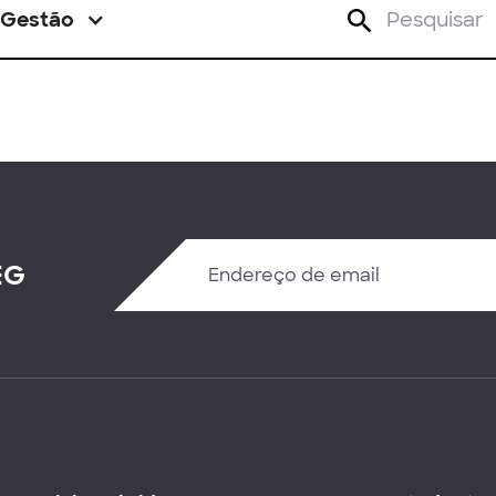
Gestão
EG