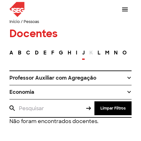
Início
/
Pessoas
Docentes
A
B
C
D
E
F
G
H
I
J
K
L
M
N
O
P
Professor Auxiliar com Agregação
Economia
Limpar Filtros
Não foram encontrados docentes.