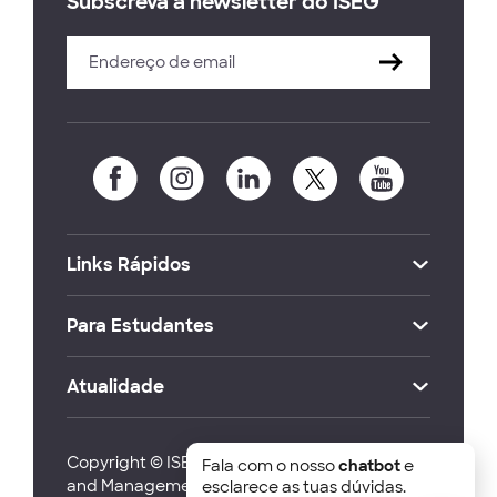
Subscreva a newsletter do ISEG
Links Rápidos
Para Estudantes
Atualidade
Copyright © ISEG Lisbon School of Economics
Fala com o nosso
chatbot
e
and Management 2026
esclarece as tuas dúvidas.