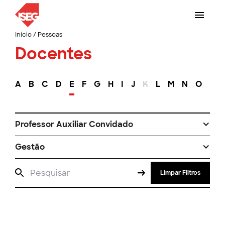
Início
/
Pessoas
Docentes
A
B
C
D
E
F
G
H
I
J
K
L
M
N
O
P
Professor Auxiliar Convidado
Gestão
Limpar Filtros