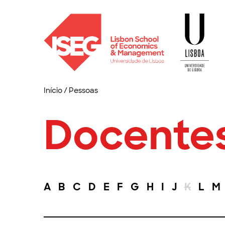
Início
/
Pessoas
Docente
A
B
C
D
E
F
G
H
I
J
K
L
M