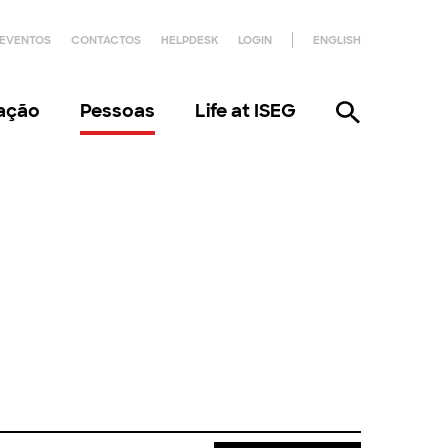
EVENTOS
CONTACTOS
HELPDESK
LOGIN
ENGLISH
gação
Pessoas
Life at ISEG