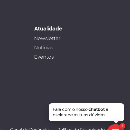
s
Atualidade
Newsletter
Notícias
Eventos
Fala com o nosso
chatbot
e
esclarece as tuas dúvidas.
1
s
Canal de Denúncia
Política de Privacidade