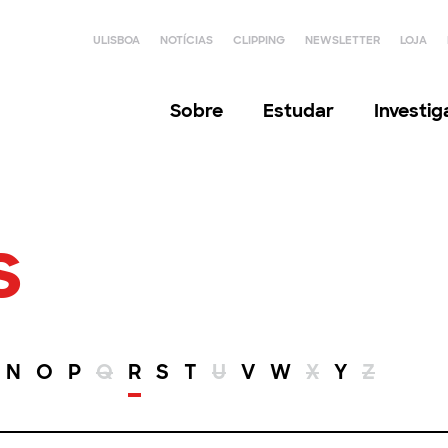
ULISBOA
NOTÍCIAS
CLIPPING
NEWSLETTER
LOJA
Sobre
Estudar
Investi
s
N
O
P
Q
R
S
T
U
V
W
X
Y
Z