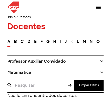
Início
/
Pessoas
Docentes
A
B
C
D
E
F
G
H
I
J
K
L
M
N
O
P
Professor Auxiliar Convidado
Matemática
Limpar Filtros
Não foram encontrados docentes.