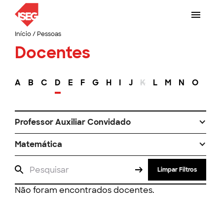
Início
/
Pessoas
Docentes
A
B
C
D
E
F
G
H
I
J
K
L
M
N
O
P
Professor Auxiliar Convidado
Matemática
Limpar Filtros
Não foram encontrados docentes.