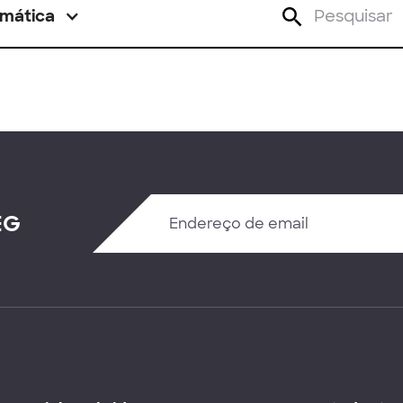
mática
EG