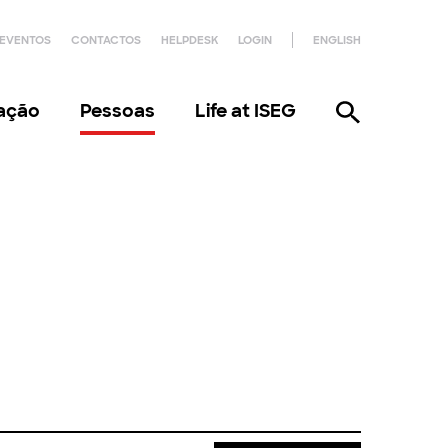
EVENTOS
CONTACTOS
HELPDESK
LOGIN
ENGLISH
gação
Pessoas
Life at ISEG