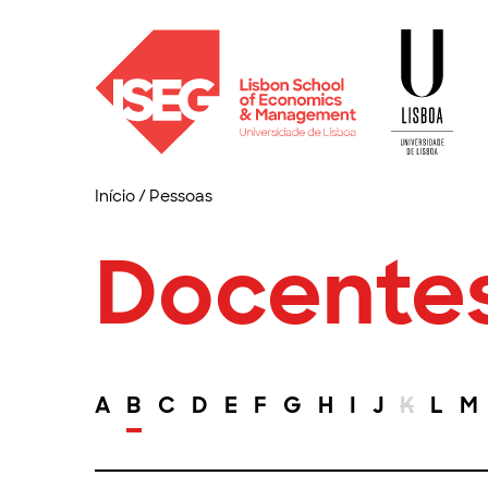
Início
/
Pessoas
Docente
A
B
C
D
E
F
G
H
I
J
K
L
M