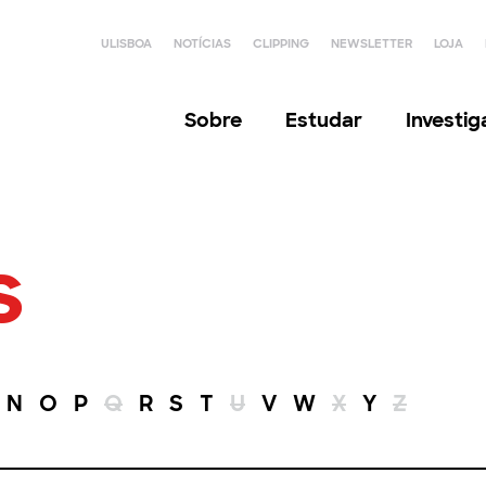
ULISBOA
NOTÍCIAS
CLIPPING
NEWSLETTER
LOJA
Sobre
Estudar
Investi
s
N
O
P
Q
R
S
T
U
V
W
X
Y
Z