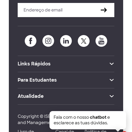
Links Rápidos
Para Estudantes
Atualidade
Copyright © ISEG Lisbon School of Economics
Fala com o nosso
chatbot
e
and Management 2026
esclarece as tuas dúvidas.
Livro de
Canal de
Política de