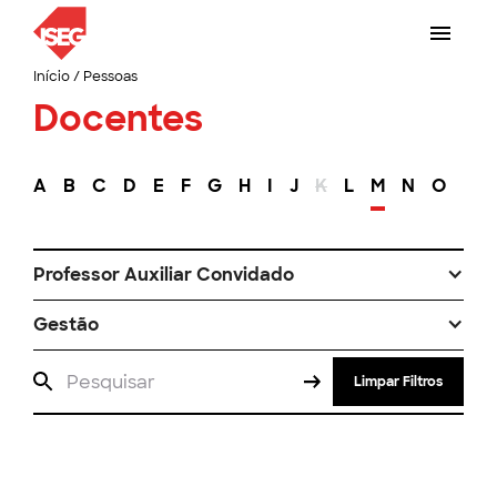
Início
/
Pessoas
Docentes
A
B
C
D
E
F
G
H
I
J
K
L
M
N
O
P
Professor Auxiliar Convidado
Gestão
Limpar Filtros