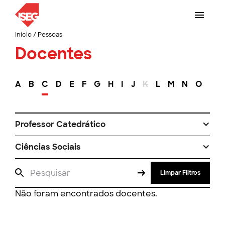
Início
/
Pessoas
Docentes
A
B
C
D
E
F
G
H
I
J
K
L
M
N
O
P
Professor Catedrático
Ciências Sociais
Limpar Filtros
Não foram encontrados docentes.