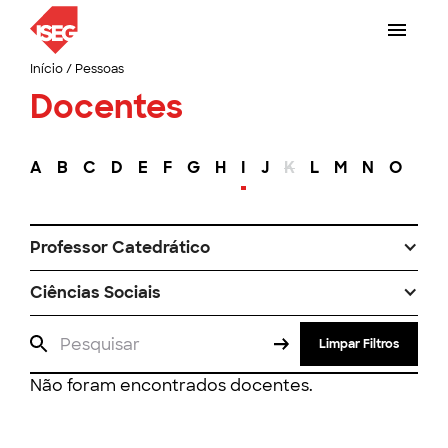
Início
/
Pessoas
Docentes
A
B
C
D
E
F
G
H
I
J
K
L
M
N
O
P
Professor Catedrático
Ciências Sociais
Limpar Filtros
Não foram encontrados docentes.