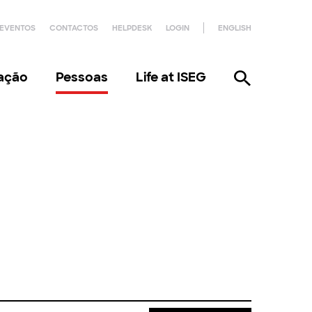
EVENTOS
CONTACTOS
HELPDESK
LOGIN
ENGLISH
gação
Pessoas
Life at ISEG