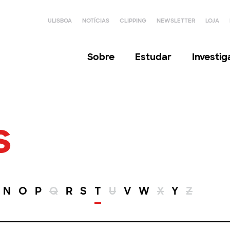
ULISBOA
NOTÍCIAS
CLIPPING
NEWSLETTER
LOJA
Sobre
Estudar
Investi
s
N
O
P
Q
R
S
T
U
V
W
X
Y
Z