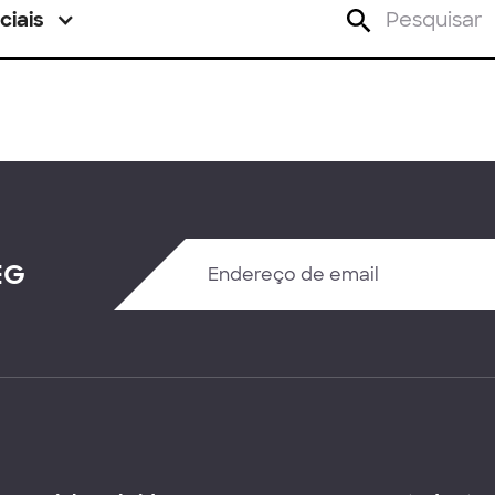
ciais
EG