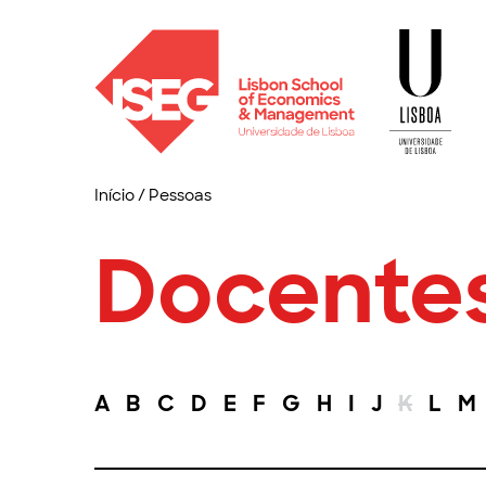
Início
/
Pessoas
Docente
A
B
C
D
E
F
G
H
I
J
K
L
M