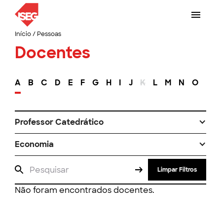
Início
/
Pessoas
Docentes
A
B
C
D
E
F
G
H
I
J
K
L
M
N
O
P
Professor Catedrático
Economia
Limpar Filtros
Não foram encontrados docentes.