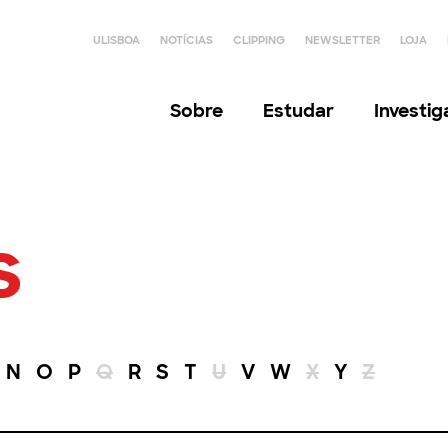
ULISBOA
NOTÍCIAS
CLIPPING
NEWSLETTER
LOJA
Sobre
Estudar
Investi
s
N
O
P
Q
R
S
T
U
V
W
X
Y
Z