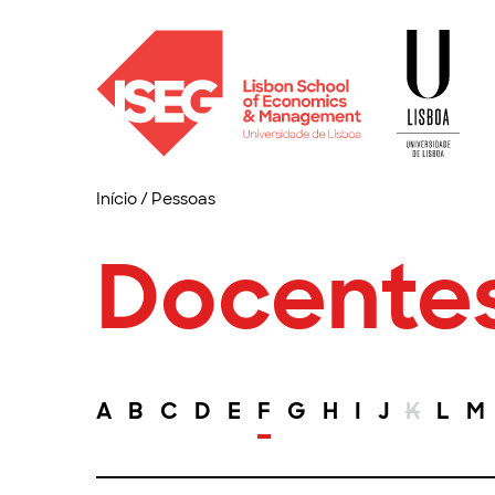
Início
/
Pessoas
Docente
A
B
C
D
E
F
G
H
I
J
K
L
M