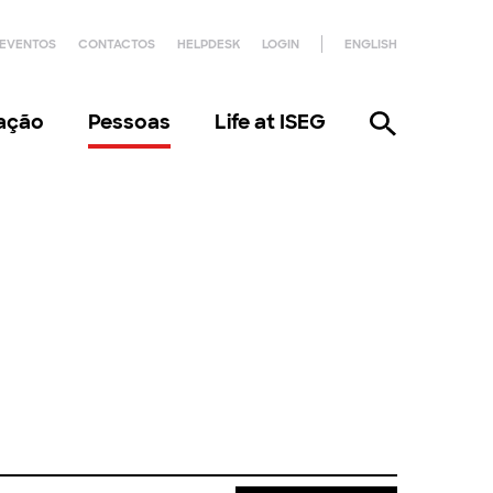
EVENTOS
CONTACTOS
HELPDESK
LOGIN
ENGLISH
gação
Pessoas
Life at ISEG