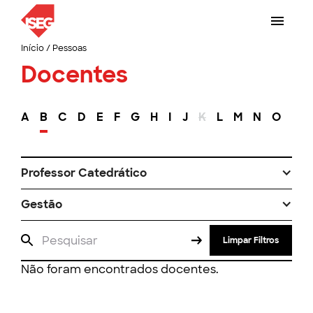
Início
/
Pessoas
Docentes
A
B
C
D
E
F
G
H
I
J
K
L
M
N
O
P
Professor Catedrático
Gestão
Limpar Filtros
Não foram encontrados docentes.