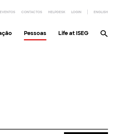
EVENTOS
CONTACTOS
HELPDESK
LOGIN
ENGLISH
gação
Pessoas
Life at ISEG