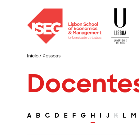
Início
/
Pessoas
Docente
A
B
C
D
E
F
G
H
I
J
K
L
M