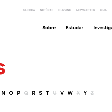
ULISBOA
NOTÍCIAS
CLIPPING
NEWSLETTER
LOJA
Sobre
Estudar
Investi
s
N
O
P
Q
R
S
T
U
V
W
X
Y
Z