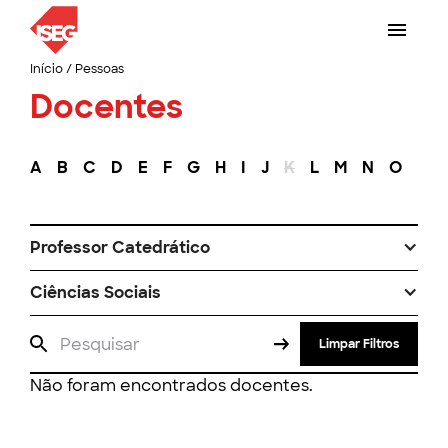
Início
/
Pessoas
Docentes
A
B
C
D
E
F
G
H
I
J
K
L
M
N
O
P
Professor Catedrático
Ciências Sociais
Limpar Filtros
Não foram encontrados docentes.