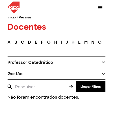
Início
/
Pessoas
Docentes
A
B
C
D
E
F
G
H
I
J
K
L
M
N
O
P
Professor Catedrático
Gestão
Limpar Filtros
Não foram encontrados docentes.