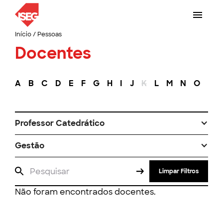
Início
/
Pessoas
Docentes
A
B
C
D
E
F
G
H
I
J
K
L
M
N
O
P
Professor Catedrático
Gestão
Limpar Filtros
Não foram encontrados docentes.