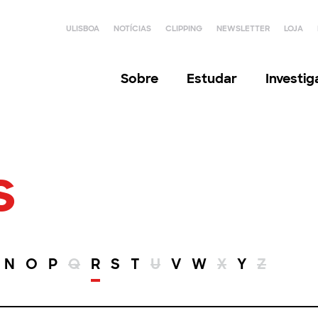
ULISBOA
NOTÍCIAS
CLIPPING
NEWSLETTER
LOJA
Sobre
Estudar
Investi
s
N
O
P
Q
R
S
T
U
V
W
X
Y
Z