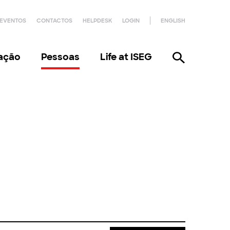
EVENTOS
CONTACTOS
HELPDESK
LOGIN
ENGLISH
gação
Pessoas
Life at ISEG