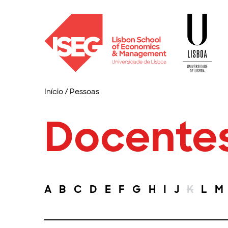
Início
/
Pessoas
Docente
A
B
C
D
E
F
G
H
I
J
K
L
M