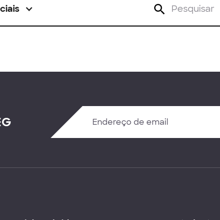
ciais
EG