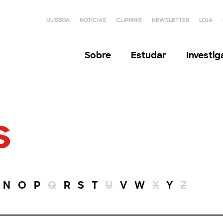
ULISBOA
NOTÍCIAS
CLIPPING
NEWSLETTER
LOJA
Sobre
Estudar
Investi
s
N
O
P
Q
R
S
T
U
V
W
X
Y
Z