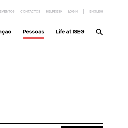
EVENTOS
CONTACTOS
HELPDESK
LOGIN
ENGLISH
gação
Pessoas
Life at ISEG