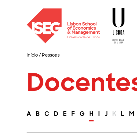
Início
/
Pessoas
Docente
A
B
C
D
E
F
G
H
I
J
K
L
M