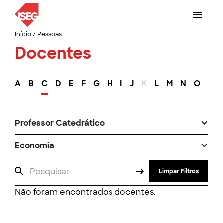
Início
/
Pessoas
Docentes
A
B
C
D
E
F
G
H
I
J
K
L
M
N
O
P
Professor Catedrático
Economia
Limpar Filtros
Não foram encontrados docentes.