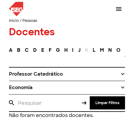
Início
/
Pessoas
Docentes
A
B
C
D
E
F
G
H
I
J
K
L
M
N
O
P
Professor Catedrático
Economia
Limpar Filtros
Não foram encontrados docentes.