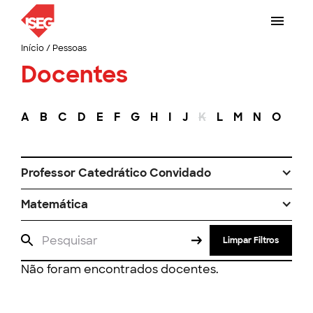
Início
/
Pessoas
Docentes
A
B
C
D
E
F
G
H
I
J
K
L
M
N
O
P
Professor Catedrático Convidado
Matemática
Limpar Filtros
Não foram encontrados docentes.