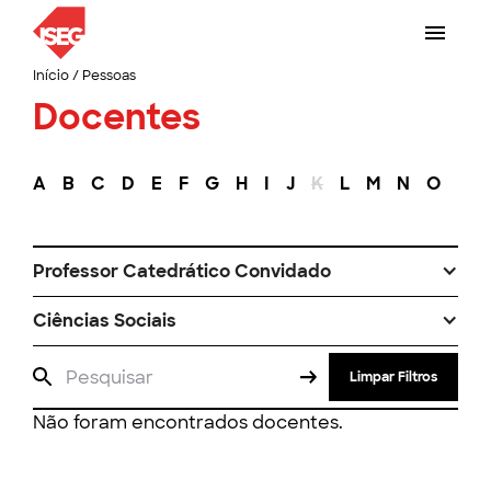
Início
/
Pessoas
Docentes
A
B
C
D
E
F
G
H
I
J
K
L
M
N
O
P
Professor Catedrático Convidado
Ciências Sociais
Limpar Filtros
Não foram encontrados docentes.