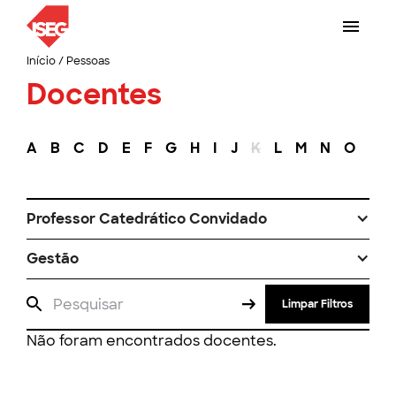
Início
/
Pessoas
Docentes
A
B
C
D
E
F
G
H
I
J
K
L
M
N
O
P
Professor Catedrático Convidado
Gestão
Limpar Filtros
Não foram encontrados docentes.