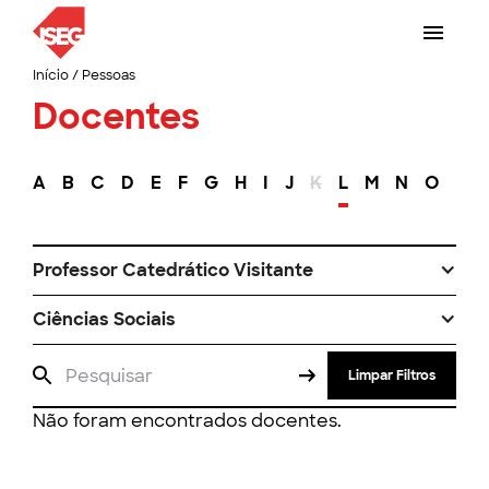
Início
/
Pessoas
Docentes
A
B
C
D
E
F
G
H
I
J
K
L
M
N
O
P
Professor Catedrático Visitante
Ciências Sociais
Limpar Filtros
Não foram encontrados docentes.