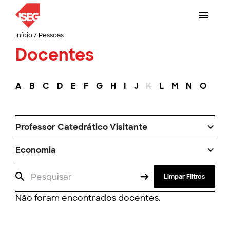
Início
/
Pessoas
Docentes
A
B
C
D
E
F
G
H
I
J
K
L
M
N
O
P
Professor Catedrático Visitante
Economia
Limpar Filtros
Não foram encontrados docentes.