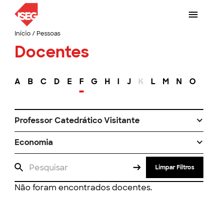
Início
/
Pessoas
Docentes
A
B
C
D
E
F
G
H
I
J
K
L
M
N
O
P
Professor Catedrático Visitante
Economia
Limpar Filtros
Não foram encontrados docentes.